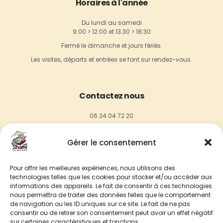
Horaires à l'année
Du lundi au samedi
9:00 > 12:00 et 13:30 > 18:30
Fermé le dimanche et jours fériés.
Les visites, départs et entrées se font sur rendez-vous.
Contactez nous
06 24 04 72 20
contact@chez-shami.fr
Gérer le consentement
18, rue de Maigremont,
27100 Val de Reuil
Pour offrir les meilleures expériences, nous utilisons des
technologies telles que les cookies pour stocker et/ou accéder aux
informations des appareils. Le fait de consentir à ces technologies
Instagram
nous permettra de traiter des données telles que le comportement
de navigation ou les ID uniques sur ce site. Le fait de ne pas
consentir ou de retirer son consentement peut avoir un effet négatif
SUIVEZ NOUS SUR INSTAGRAM
sur certaines caractéristiques et fonctions.