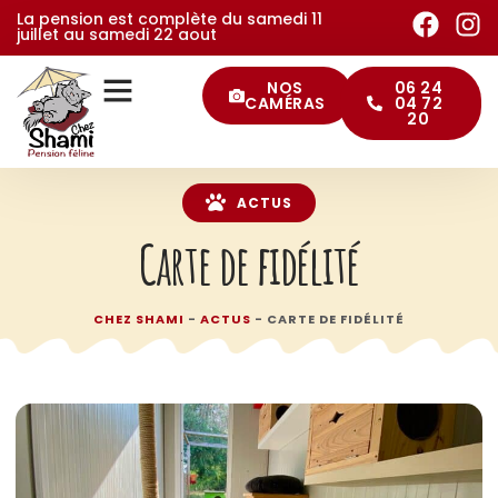
La pension est complète du samedi 11
juillet au samedi 22 aout
NOS
06 24
CAMÉRAS
04 72
20
ACTUS
Carte de fidélité
CHEZ SHAMI
-
ACTUS
-
CARTE DE FIDÉLITÉ