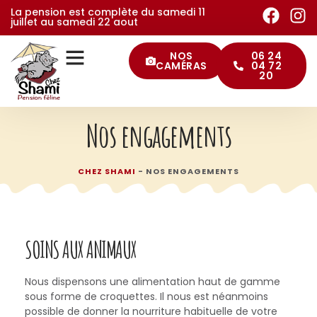
La pension est complète du samedi 11
juillet au samedi 22 aout
NOS
06 24
CAMÉRAS
04 72
20
Pourquoi choisir notre pension
Conditions d’entrée et préparatif
Nos services
Les conseils de Shami
Nos engagements
CHEZ SHAMI
-
NOS ENGAGEMENTS
SOINS AUX ANIMAUX
Nous dispensons une alimentation haut de gamme
sous forme de croquettes. Il nous est néanmoins
possible de donner la nourriture habituelle de votre