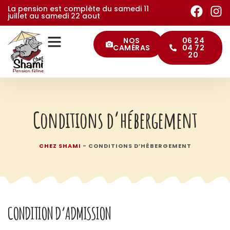
La pension est complète du samedi 11
juillet au samedi 22 aout
NOS
06 24
CAMÉRAS
04 72
20
Pourquoi choisir notre pension
Conditions d’entrée et préparatif
Nos services
Les conseils de Shami
Conditions d’hébergement
CHEZ SHAMI
-
CONDITIONS D’HÉBERGEMENT
CONDITION D’ADMISSION