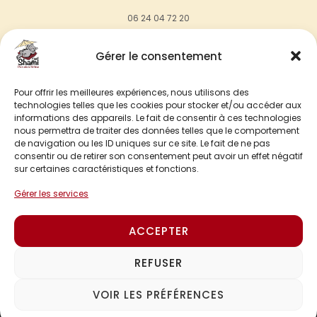
06 24 04 72 20
contact@chez-shami.fr
Gérer le consentement
18, rue de Maigremont,
27100 Val de Reuil
Pour offrir les meilleures expériences, nous utilisons des
technologies telles que les cookies pour stocker et/ou accéder aux
informations des appareils. Le fait de consentir à ces technologies
Instagram
nous permettra de traiter des données telles que le comportement
de navigation ou les ID uniques sur ce site. Le fait de ne pas
consentir ou de retirer son consentement peut avoir un effet négatif
SUIVEZ NOUS SUR INSTAGRAM
sur certaines caractéristiques et fonctions.
Gérer les services
SUIVEZ NOUS SUR FACEBOOK
ACCEPTER
REFUSER
Chez Shami ©2024, Tous droits réservés. Réalisation Agence IDEO.
VOIR LES PRÉFÉRENCES
Liens utiles
Mentions légales
Cookies
Conditions d'hébergement