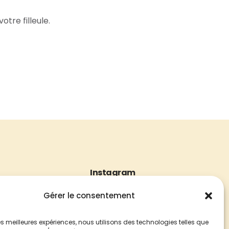
tre filleule.
Instagram
z nous
Gérer le consentement
SUIVEZ NOUS SUR
2 20
INSTAGRAM
hez-shami.fr
 les meilleures expériences, nous utilisons des technologies telles que