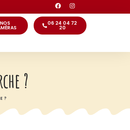
NOS
06 24 04 72
AMÉRAS
20
che ?
E ?