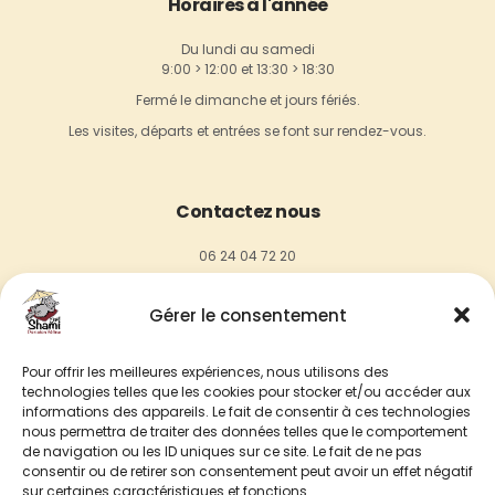
Horaires à l'année
Du lundi au samedi
9:00 > 12:00 et 13:30 > 18:30
Fermé le dimanche et jours fériés.
Les visites, départs et entrées se font sur rendez-vous.
Contactez nous
06 24 04 72 20
contact@chez-shami.fr
Gérer le consentement
18, rue de Maigremont,
27100 Val de Reuil
Pour offrir les meilleures expériences, nous utilisons des
technologies telles que les cookies pour stocker et/ou accéder aux
informations des appareils. Le fait de consentir à ces technologies
Instagram
nous permettra de traiter des données telles que le comportement
de navigation ou les ID uniques sur ce site. Le fait de ne pas
consentir ou de retirer son consentement peut avoir un effet négatif
SUIVEZ NOUS SUR INSTAGRAM
sur certaines caractéristiques et fonctions.