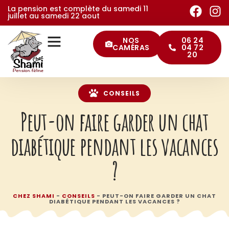
La pension est complète du samedi 11
juillet au samedi 22 aout
NOS
06 24
CAMÉRAS
04 72
20
Pourquoi choisir notre pension
Conditions d’entrée et préparatif
Nos services
Les conseils de Shami
CONSEILS
Peut-on faire garder un chat
diabétique pendant les vacances
?
CHEZ SHAMI
-
CONSEILS
-
PEUT-ON FAIRE GARDER UN CHAT
DIABÉTIQUE PENDANT LES VACANCES ?